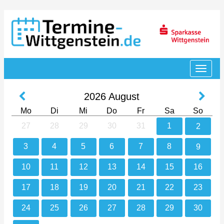
2026
August
Mo
Di
Mi
Do
Fr
Sa
So
27
28
29
30
31
1
2
3
4
5
6
7
8
9
10
11
12
13
14
15
16
17
18
19
20
21
22
23
24
25
26
27
28
29
30