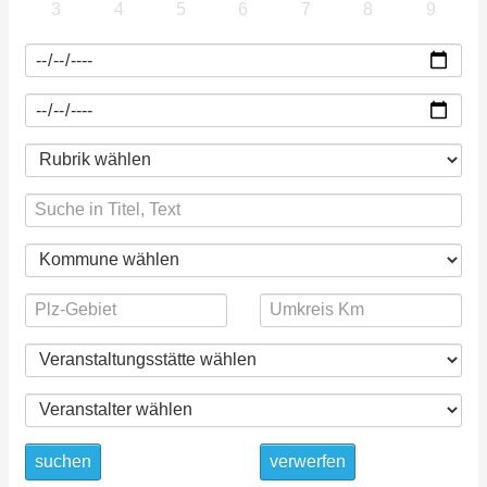
3
4
5
6
7
8
9
suchen
verwerfen