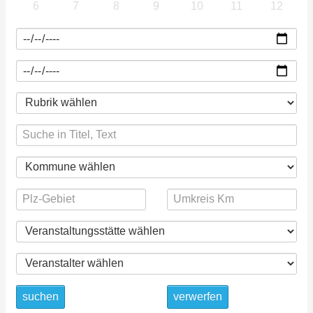
6
7
8
9
10
11
12
suchen
verwerfen