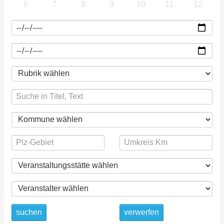
6
7
8
9
10
11
12
suchen
verwerfen