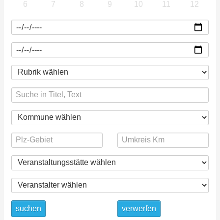
6
7
8
9
10
11
12
suchen
verwerfen