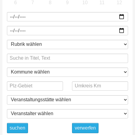
6
7
8
9
10
11
12
suchen
verwerfen