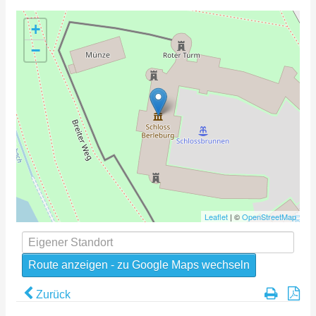
+
−
Leaflet
| ©
OpenStreetMap
Zurück