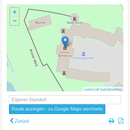
+
−
Leaflet
| ©
OpenStreetMap
Zurück