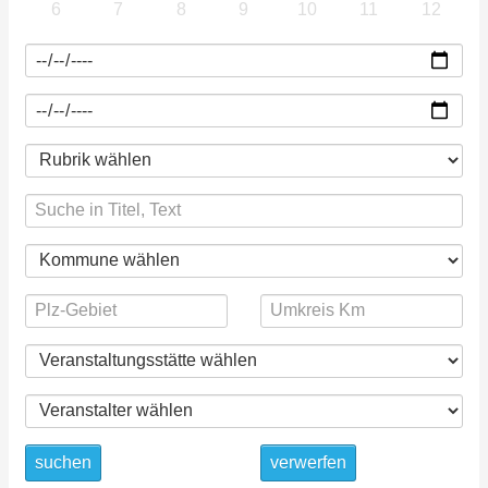
6
7
8
9
10
11
12
suchen
verwerfen