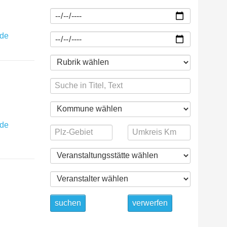
.de
.de
suchen
verwerfen