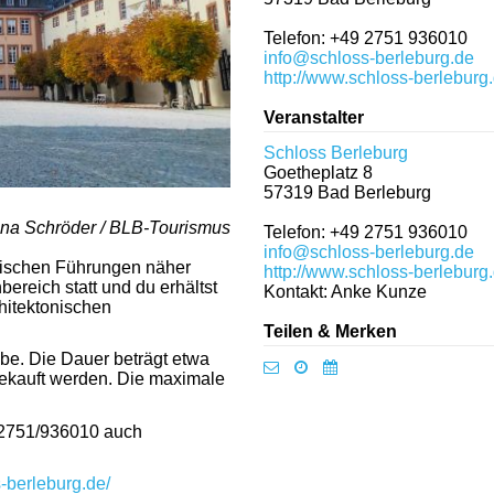
Telefon: +49 2751 936010
info@schloss-berleburg.de
http://www.schloss-berleburg
Veranstalter
Schloss Berleburg
Goetheplatz 8
57319
Bad Berleburg
ina Schröder / BLB-Tourismus
Telefon: +49 2751 936010
info@schloss-berleburg.de
rischen Führungen näher
http://www.schloss-berleburg
reich statt und du erhältst
Kontakt: Anke Kunze
hitektonischen
Teilen & Merken
lbe. Die Dauer beträgt etwa
gekauft werden. Die maximale
02751/936010 auch
s-berleburg.de/