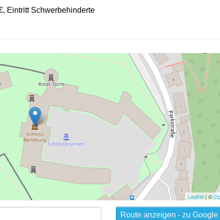
7€, Eintritt Schwerbehinderte
Leaflet
| ©
Op