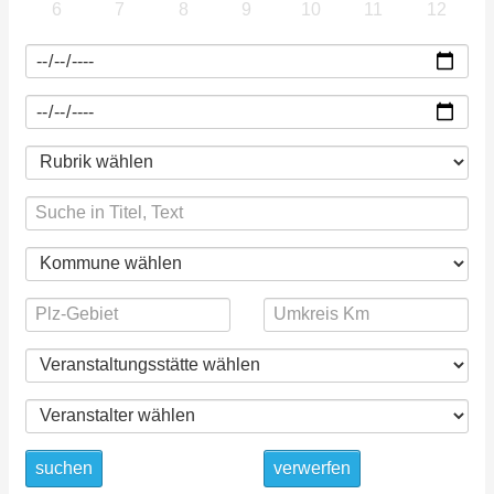
6
7
8
9
10
11
12
suchen
verwerfen