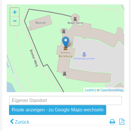
+
−
Leaflet
| ©
OpenStreetMap
Zurück