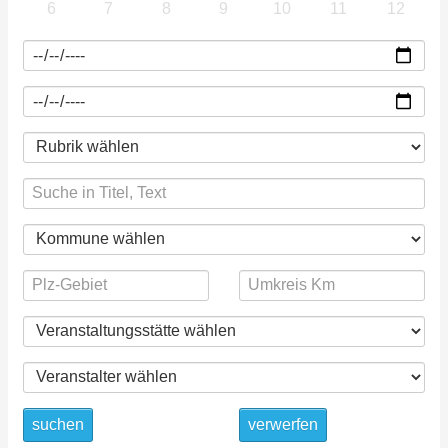
6
7
8
9
10
11
12
suchen
verwerfen