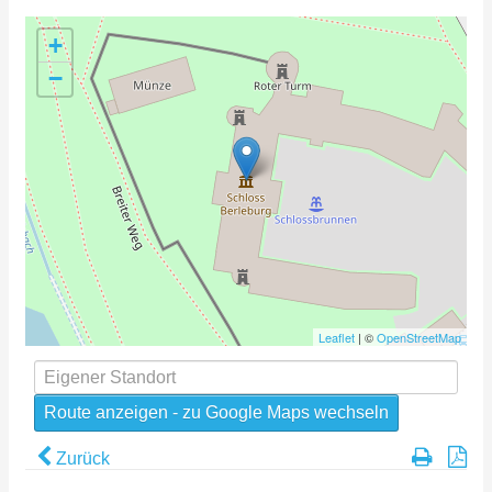
+
−
Leaflet
| ©
OpenStreetMap
Zurück