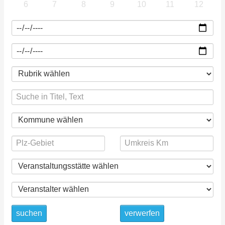
6
7
8
9
10
11
12
suchen
verwerfen