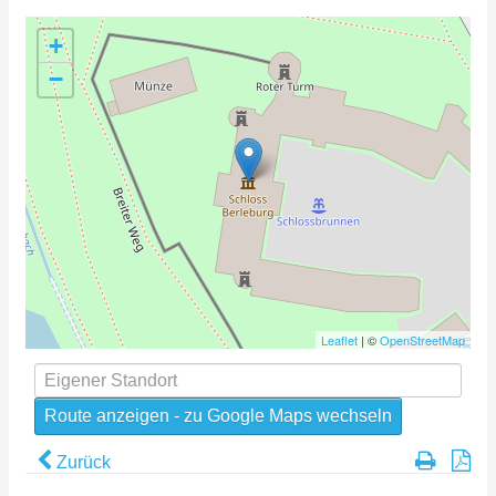
+
−
Leaflet
| ©
OpenStreetMap
Zurück