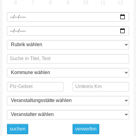
6
7
8
9
10
11
12
suchen
verwerfen