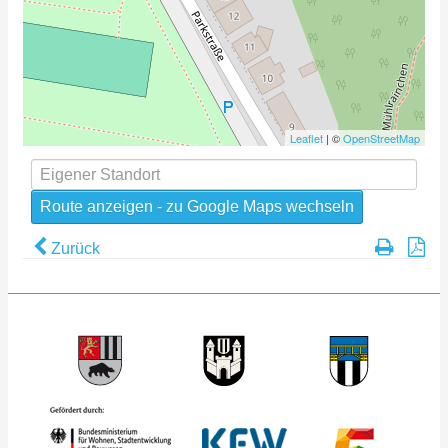
Leaflet
| ©
OpenStreetMap
Zurück