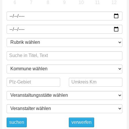
6
7
8
9
10
11
12
suchen
verwerfen