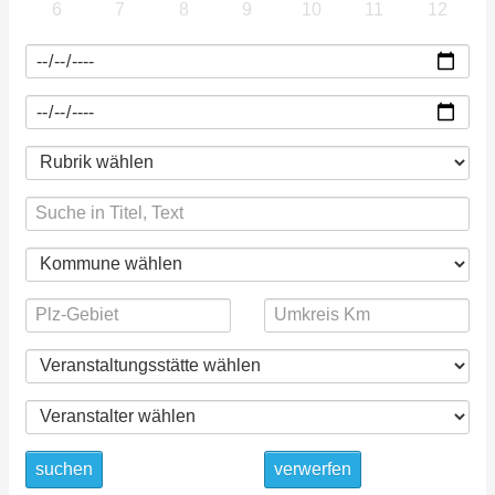
6
7
8
9
10
11
12
suchen
verwerfen