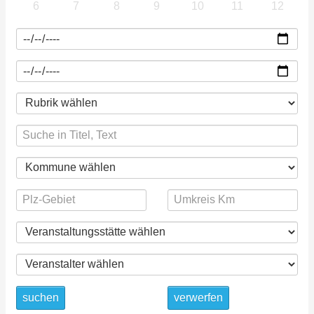
6
7
8
9
10
11
12
suchen
verwerfen