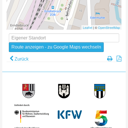
Leaflet
| ©
OpenStreetMap
Zurück