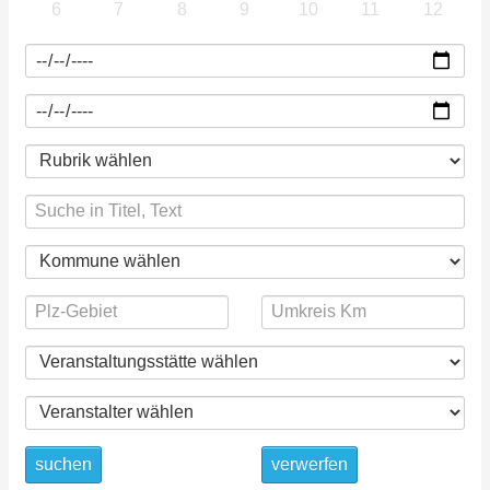
6
7
8
9
10
11
12
suchen
verwerfen