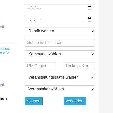
it-
stein,
n e.V.
it-
onen
suchen
verwerfen