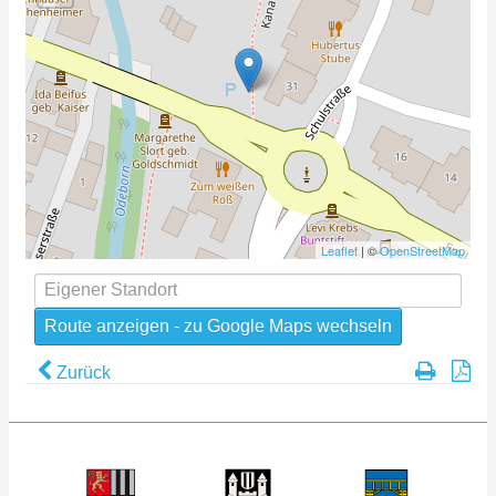
Leaflet
| ©
OpenStreetMap
Zurück