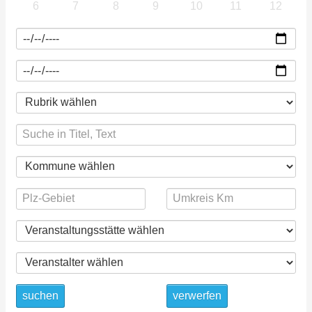
6
7
8
9
10
11
12
suchen
verwerfen