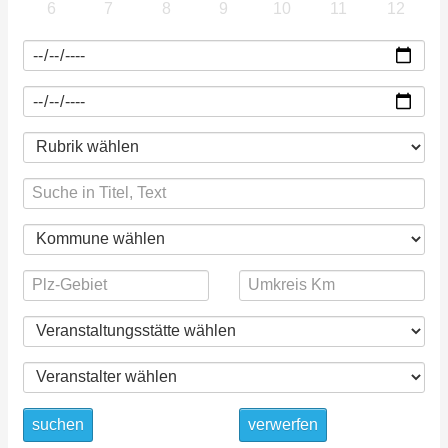
6
7
8
9
10
11
12
suchen
verwerfen