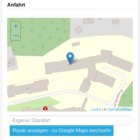
Anfahrt
+
−
Leaflet
| ©
OpenStreetMap