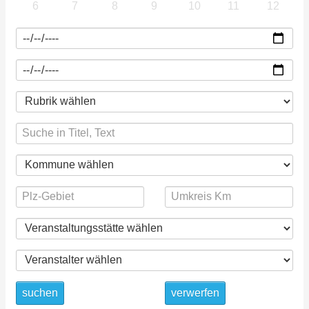
6
7
8
9
10
11
12
suchen
verwerfen