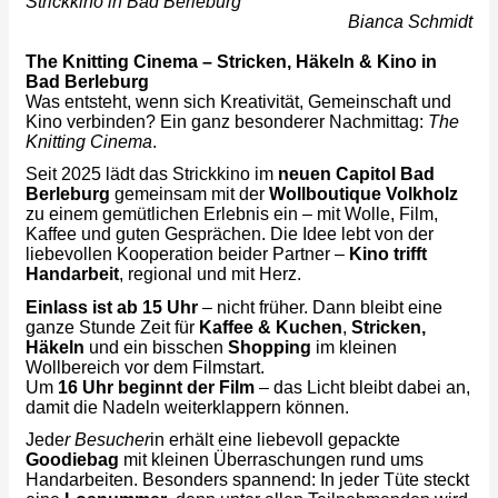
Strickkino in Bad Berleburg
Bianca Schmidt
The Knitting Cinema – Stricken, Häkeln & Kino in
Bad Berleburg
Was entsteht, wenn sich Kreativität, Gemeinschaft und
Kino verbinden? Ein ganz besonderer Nachmittag:
The
Knitting Cinema
.
Seit 2025 lädt das Strickkino im
neuen Capitol Bad
Berleburg
gemeinsam mit der
Wollboutique Volkholz
zu einem gemütlichen Erlebnis ein – mit Wolle, Film,
Kaffee und guten Gesprächen. Die Idee lebt von der
liebevollen Kooperation beider Partner –
Kino trifft
Handarbeit
, regional und mit Herz.
Einlass ist ab 15 Uhr
– nicht früher. Dann bleibt eine
ganze Stunde Zeit für
Kaffee & Kuchen
,
Stricken,
Häkeln
und ein bisschen
Shopping
im kleinen
Wollbereich vor dem Filmstart.
Um
16 Uhr beginnt der Film
– das Licht bleibt dabei an,
damit die Nadeln weiterklappern können.
Jede
r Besucher
in erhält eine liebevoll gepackte
Goodiebag
mit kleinen Überraschungen rund ums
Handarbeiten. Besonders spannend: In jeder Tüte steckt