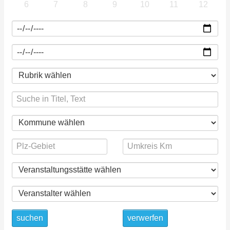
6
7
8
9
10
11
12
suchen
verwerfen