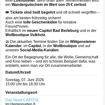
eine
Losnummer
, denn unter allen Teilnehmenden wird
ein
Wandergutschein im Wert von 25 € verlost
.
🎟️
Tickets sind heiß begehrt
und oft schnell vergriffen –
also am besten frühzeitig sichern!
Auch eine
tolle Geschenkidee
für kreative
Freund*innen.
Erhältlich im
neuen Capitol Bad Berleburg
und in der
Wollboutique Volkholz
.
📅 Die aktuellen Termine finden Sie im
Wittgensteiner
Kalender
, im
Capitol
, in der
Wollboutique
und auf
unseren
Social-Media-Kanälen
.
Ein Ort der Begegnung für alle, die Wolle, Gemeinschaft
und Kino lieben – und ein schönes Beispiel dafür, was
entsteht, wenn man vor Ort zusammenarbeitet.
Datum/Uhrzeit
Sonntag, 07. Juni 2026
15:00 Uhr bis 18:30 Uhr
Veranstaltungsort
Das Neue CAPITOL
Im Herrengarten 8