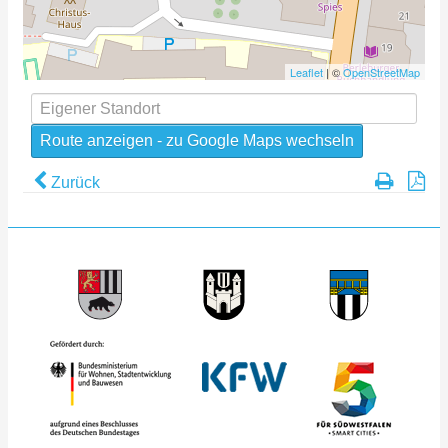
Leaflet
| ©
OpenStreetMap
Zurück