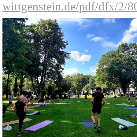
wittgenstein.de/pdf/dfx/